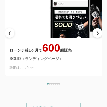
❮
❯
600
ローンチ後1ヶ月で
組販売
SOLID（ランディングページ）
詳細はこちら>>